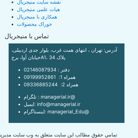
نقشه سایت منیجریال
هیات علمی منیجریال
همکاری با منیجریال
خوراک محصولات
تماس با منیجریال
آدرس: تهران ، انتهای همت غرب، بلوار جدی اردبیلی،
خیابان آوا، برجA1، پلاک 34
دفتر : 02146087934
همراه 1: 09199952861
همراه 2: 09336885244
تلگرام : managerial.ir@
ایمیل: info@managerial.ir
اینستاگرام: managerial_Edu@
تمامي حقوق مطالب اين سايت متعلق به وب سايت مديريت