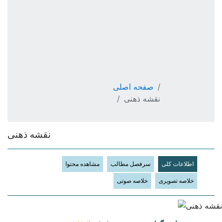
دکتر داود حسین پور
دکتر علی فرهی (برزو فرهی)
دکتر احمد علی یزدان پناه
حجت الاسلام دكتر حسن علی اکبری رنانی
دکتر مجتبی محمود زاده
دکتر هادی ورزش کار
ارتباط با ما
صفحه اصلی
مشاهده سبد خرید
نقشه ذهنی
×
سبد خرید
نقشه ذهنی
اطلاعات کلی
سرفصل مطالب
مشاهده محتوا
خلاصه تصویری
خلاصه صوتی
رای دهید