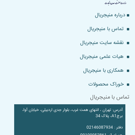
درباره منیجریال
تماس با منیجریال
نقشه سایت منیجریال
هیات علمی منیجریال
همکاری با منیجریال
خوراک محصولات
تماس با منیجریال
آدرس: تهران ، انتهای همت غرب، بلوار جدی اردبیلی، خیابان آوا،
برجA1، پلاک 34
دفتر : 02146087934