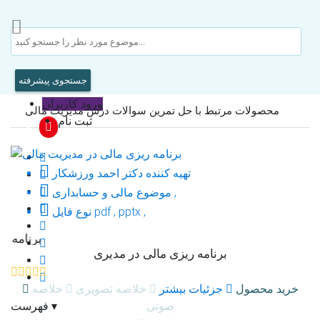
جستجوی پیشرفته
ورود کاربران
محصولات مرتبط با حل تمرین سوالات درس مدیریت مالی
ثبت نام

تهیه کننده
دکتر احمد ورزشکار

مالی و حسابداری ,
موضوع

pdf , pptx ,
نوع فایل
برنامه ری
برنامه ریزی مالی در مدیری
خرید محصول
جزئیات بیشتر
خلاصه تصویری
خلاصه
صوتی
▾
فهرست