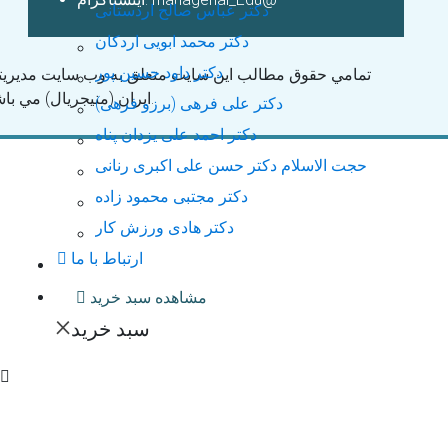
دکتر عباس صالح اردستانی
دکتر محمد ابویی اردکان
دکتر داود حسین پور
تمامي حقوق مطالب اين سايت متعلق به وب سايت مديريت
ايران (منیجریال) مي باشد.
دکتر علی فرهی (برزو فرهی)
دکتر احمد علی یزدان پناه
حجت الاسلام دكتر حسن علی اکبری رنانی
دکتر مجتبی محمود زاده
دکتر هادی ورزش کار
ارتباط با ما
مشاهده سبد خرید
×
سبد خرید