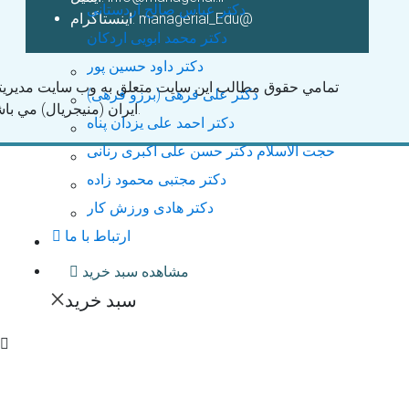
دکتر عباس صالح اردستانی
اینستاگرام: managerial_Edu@
دکتر محمد ابویی اردکان
دکتر داود حسین پور
تمامي حقوق مطالب اين سايت متعلق به وب سايت مديريت
دکتر علی فرهی (برزو فرهی)
ايران (منیجریال) مي باشد.
دکتر احمد علی یزدان پناه
حجت الاسلام دكتر حسن علی اکبری رنانی
دکتر مجتبی محمود زاده
دکتر هادی ورزش کار
ارتباط با ما
مشاهده سبد خرید
×
سبد خرید