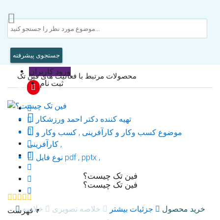
جستجوی پیشرفته
ورود کاربران
محصولات مرتبط با فعالیت های فین تک
ثبت نام

تهیه کننده
دکتر احمد ورزشکار

موضوع
کسب وکار و کارآفرینی , کسب وکار و
کارآفرینی ,

pdf , pptx ,
نوع فایل
فین تک چیست؟
فین تک چیست؟
خرید محصول
جزئیات بیشتر
خلاصه تصویری
خلاصه
▾
فهرست