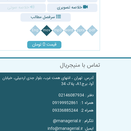
خلاصه تصویری
خلاصه صوتی
سرفصل مطالب
Eng
mov
mp3
word
pptx
pdf
قیمت 0 تومان
تماس با منیجریال
آدرس: تهران ، انتهای همت غرب، بلوار جدی اردبیلی، خیابان
آوا، برجA1، پلاک 34
دفتر : 02146087934
همراه 1: 09199952861
همراه 2: 09336885244
تلگرام : managerial.ir@
ایمیل: info@managerial.ir