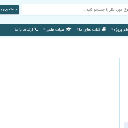
جستجوی پی
▾
▾
▾
م پروژه
کتاب های ما
هیات علمی
ارتباط با ما