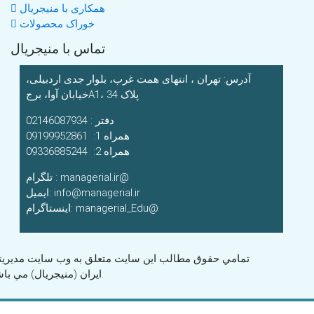
همکاری با منیجریال
خوراک محصولات
تماس با منیجریال
آدرس: تهران ، انتهای همت غرب، بلوار جدی اردبیلی،
خیابان آوا، برجA1، پلاک 34
دفتر : 02146087934
همراه 1: 09199952861
همراه 2: 09336885244
تلگرام : managerial.ir@
ایمیل: info@managerial.ir
اینستاگرام: managerial_Edu@
تمامي حقوق مطالب اين سايت متعلق به وب سايت مديري
ايران (منیجریال) مي باشد.