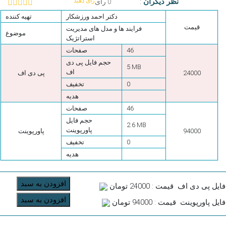
نظر دیگران
:
رای دهید
0 رای
دکتر احمد ورزشکار
تهیه کننده
قیمت
فرایند ها و مدل های مدیریت
موضوع
استراتژیک
46
صفحات
حجم فایل پی دی
5 MB
اف
24000
پی دی اف
0
تخفیف
هدیه
46
صفحات
حجم فایل
2.6 MB
پاورپوینت
94000
پاورپوینت
0
تخفیف
هدیه
افزودن به سبد
فایل پی دی اف
قیمت : 24000 تومان
افزودن به سبد
فایل پاورپوینت
قیمت : 94000 تومان