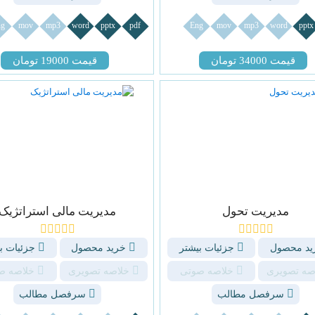
g
mov
mp3
word
pptx
pdf
Eng
mov
mp3
word
pptx
قیمت 34000 تومان
قیمت 19000 تومان
مديريت تحول
مدیریت مالی استراتژیک
د محصول
جزئیات بیشتر
خرید محصول
جزئیات ب
صه تصویری
خلاصه صوتی
خلاصه تصویری
خلاصه ص
سرفصل مطالب
سرفصل مطالب