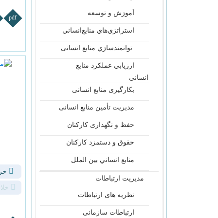
آموزش و توسعه
pdf
استراتژي‌هاي منابع‌انساني
توانمندسازي منابع انسانی
ارزيابي عملكرد منابع
انسانی
بکارگیری منابع انسانی
مديريت تأمين منابع انسانی
حفظ و نگهداری کارکنان
حقوق و دستمزد کارکنان
منابع انساني بين الملل
خری
مدیریت ارتباطات
خلا
نظریه های ارتباطات
ارتباطات سازمانی