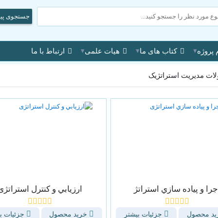
جستجوی پی
▾
▾
▾
 پروژه
کتاب های ما
هیات علمی
ارتباط با ما
ات مدیریت استراتژیک
جرا و پياده سازي استراتژ
ارزيابي و كنترل استراتژی
د محصول
جزئیات بیشتر
خرید محصول
جزئیات ب