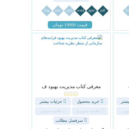
Eng
mov
mp3
word
pptx
pdf
En
قیمت 19000 تومان
معرفی کتاب مدیریت بهبود ف
یشتر
خرید محصول
جزئیات بیشتر
وتی
خلاصه تصویری
خلاصه صوتی
سرفصل مطالب