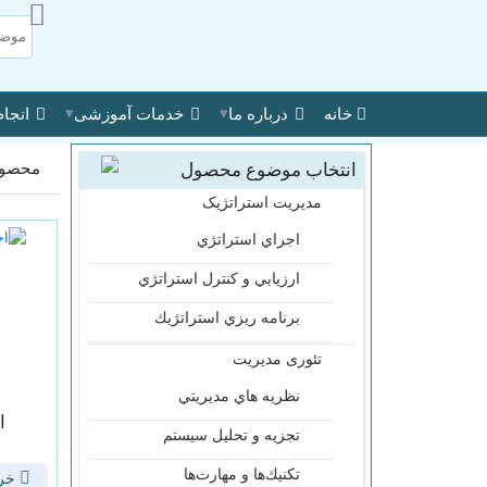
▾
▾
خانه
درباره ما
خدمات آموزشی
انجام
انتخاب موضوع محصول
محصول
مدیریت استراتژیک
اجراي استراتژي
ارزيابي و كنترل استراتژي
برنامه ريزي استراتژيك
تئوری مدیریت
نظريه هاي مديريتي
ا
تجزيه و تحليل سيستم
تكنيك‌ها و مهارت‌ها
خری