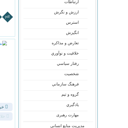
ارتباطات
ارزش و نگرش
pdf
استرس
انگيزش
تعارض و مذاكره
خلاقيت و نوآوري
رفتار سياسي
شخصيت
فرهنگ سازماني
گروه و تيم
يادگيري
خری
مهارت رهبری
خلا
مدیریت منابع انسانی