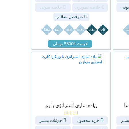
وتی
خلاصه تصویری
خلاصه صوتی
سرفصل مطالب
Eng
mov
mp3
word
pptx
pdf
En
قیمت 58000 تومان
سا
پیاده سازی استراتژی با رو
یشتر
خرید محصول
جزئیات بیشتر