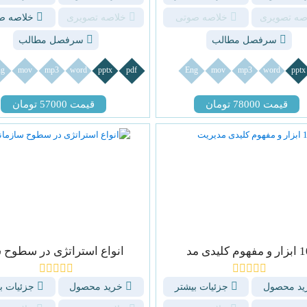
صه تصویری
خلاصه صوتی
خلاصه تصویری
خلاصه ص
سرفصل مطالب
سرفصل مطالب
g
mov
mp3
word
pptx
pdf
Eng
mov
mp3
word
pptx
قیمت 78000 تومان
قیمت 57000 تومان
مفهوم کلیدی مد
انواع استراتژی در سطوح 
د محصول
جزئیات بیشتر
خرید محصول
جزئیات ب