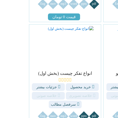
Eng
mov
mp3
word
pptx
pdf
En
قیمت 0 تومان
و
انواع تفکر چیست (بخش اول)
یشتر
خرید محصول
جزئیات بیشتر
وتی
خلاصه تصویری
خلاصه صوتی
سرفصل مطالب
Eng
mov
mp3
word
pptx
pdf
En