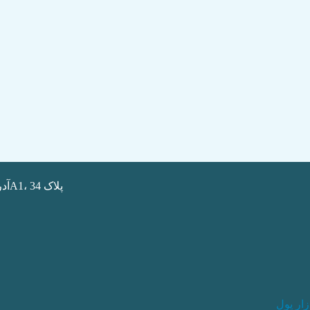
آدرس: تهران ، انتهای همت غرب، بلوار جدی اردبیلی، خیابان آوا، برجA1، پلاک 34
ار پول