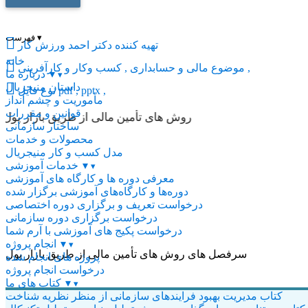
▾
فهرست

تهیه کننده
دکتر احمد ورزش کار
خانه

مالی و حسابداری , کسب وکار و کارآفرینی ,
موضوع
▾
درباره ما
▾

داستان منیجریال
pdf , pptx ,
نوع فایل
مأموریت و چشم انداز
قوانین و مقررات
روش های تأمین مالی از طریق بازار پول
ساختار سازمانی
محصولات و خدمات
مدل کسب و کار منیجریال
▾
خدمات آموزشی
▾
معرفی دوره ها و کارگاه های آموزشی
دوره‌ها و کارگاه‌های آموزشی برگزار شده
درخواست تعریف و برگزاری دوره اختصاصی
درخواست برگزاری دوره سازمانی
درخواست پکیج های آموزشی با آرم شما
▾
انجام پروژه
▾
سرفصل های روش های تأمین مالی از طریق بازار پول
پروژه های انجام شده
درخواست انجام پروژه
▾
کتاب های ما
▾
کتاب مدیریت بهبود فرایندهای سازمانی از منظر نظریه شناخت