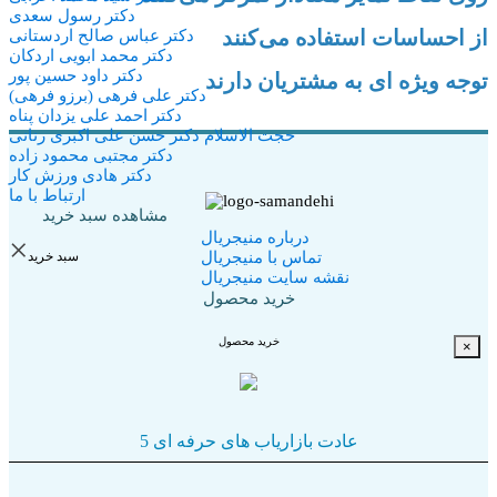
دکتر رسول سعدی
از احساسات استفاده می‌کنند
دکتر عباس صالح اردستانی
دکتر محمد ابویی اردکان
دکتر داود حسین پور
توجه ویژه ای به مشتریان دارند
دکتر علی فرهی (برزو فرهی)
دکتر احمد علی یزدان پناه
حجت الاسلام دكتر حسن علی اکبری رنانی
دکتر مجتبی محمود زاده
دکتر هادی ورزش کار
ارتباط با ما
مشاهده سبد خرید
درباره منیجریال
×
سبد خرید
تماس با منیجریال
نقشه سایت منیجریال
خرید محصول
خرید محصول
×
5 عادت بازاریاب های حرفه ای