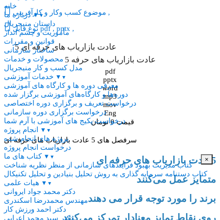
خانه

کسب وکار و کارآفرینی ,
موضوع
▾
درباره ما
▾
داستان منیجریال

pdf , pptx ,
نوع فایل
مأموریت و چشم انداز
قوانین و مقررات
5 عادت بازاریاب های حرفه ای
ساختار سازمانی
5 عادت بازاریاب های حرفه
محصولات و خدمات
مدل کسب و کار منیجریال
pdf
▾
خدمات آموزشی
▾
pptx
معرفی دوره ها و کارگاه های آموزشی
word
دوره‌ها و کارگاه‌های آموزشی برگزار شده
mp3
درخواست تعریف و برگزاری دوره اختصاصی
mov
درخواست برگزاری دوره سازمانی
Eng
درخواست پکیج های آموزشی با آرم شما
قیمت 0 تومان
▾
انجام پروژه
▾
پروژه های انجام شده
سرفصل های 5 عادت بازاریاب های حرفه ای
درخواست انجام پروژه
▾
کتاب های ما
▾
5عادت بازاریاب های حرفه ای
×
کتاب مدیریت بهبود فرایندهای سازمانی از منظر نظریه شناخت
کتاب دستنامه سرمایه گذاری به روش تحلیل بنیادین و تحلیل تکنیکال
متمایز عمل می‌کنند
▾
هیات علمی
▾
دکتر محمد جواد ایروانی
برند را مورد توجه قرار می دهند
مهندس محمدرضا اسکندری
دکتر احمد ورزش کار
روی نقاط تمایز معنادار تمرکز می‌کنند
دکتر سید محمد اعرابی