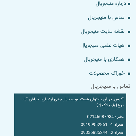
درباره منیجریال
تماس با منیجریال
نقشه سایت منیجریال
هیات علمی منیجریال
همکاری با منیجریال
خوراک محصولات
تماس با منیجریال
آدرس: تهران ، انتهای همت غرب، بلوار جدی اردبیلی، خیابان آوا،
برجA1، پلاک 34
دفتر : 02146087934
همراه 1: 09199952861
همراه 2: 09336885244