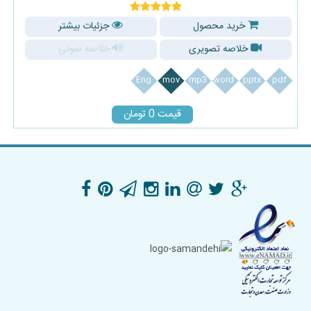
خرید محصول
جزئیات بیشتر
خلاصه تصویری
خلاصه صوتی
Eng
mov
mp3
word
pptx
pdf
قیمت 0 تومان