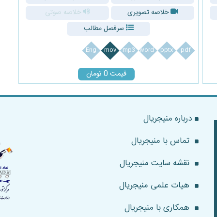
خلاصه تصویری
خلاصه صوتی
سرفصل مطالب
Eng
mov
mp3
word
pptx
pdf
قیمت 0 تومان
درباره منیجریال
تماس با منیجریال
نقشه سایت منیجریال
هیات علمی منیجریال
همکاری با منیجریال