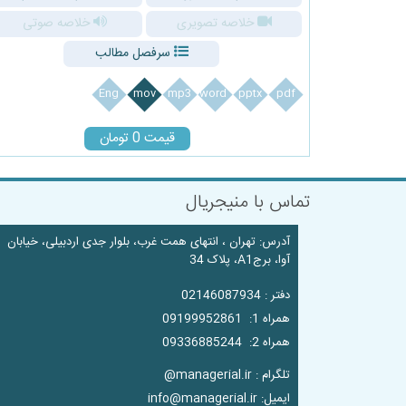
خلاصه تصویری
خلاصه صوتی
سرفصل مطالب
Eng
mov
mp3
word
pptx
pdf
قیمت 0 تومان
تماس با منیجریال
آدرس: تهران ، انتهای همت غرب، بلوار جدی اردبیلی، خیابان
آوا، برجA1، پلاک 34
دفتر : 02146087934
همراه 1: 09199952861
همراه 2: 09336885244
تلگرام : managerial.ir@
ایمیل: info@managerial.ir