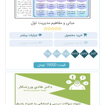
مبانی و مفاهیم مدیریت تول
خرید محصول
جزئیات بیشتر
خلاصه تصویری
خلاصه صوتی
Eng
mov
mp3
word
pptx
pdf
قیمت 19000 تومان