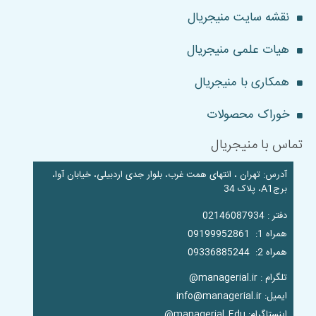
نقشه سایت منیجریال
هیات علمی منیجریال
همکاری با منیجریال
خوراک محصولات
تماس با منیجریال
آدرس: تهران ، انتهای همت غرب، بلوار جدی اردبیلی، خیابان آوا،
برجA1، پلاک 34
دفتر : 02146087934
همراه 1: 09199952861
همراه 2: 09336885244
تلگرام : managerial.ir@
ایمیل: info@managerial.ir
اینستاگرام: managerial_Edu@