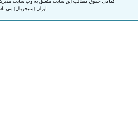
تمامي حقوق مطالب اين سايت متعلق به وب سايت مديريت
ايران (منیجریال) مي باشد.