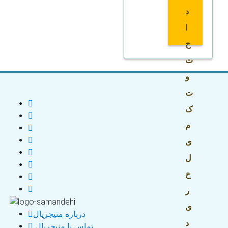
د
ا
خ
ت
و
ت
ک
م
ی
ل
خ
ر
ی
درباره منیجریال
د
تماس با منیجریال