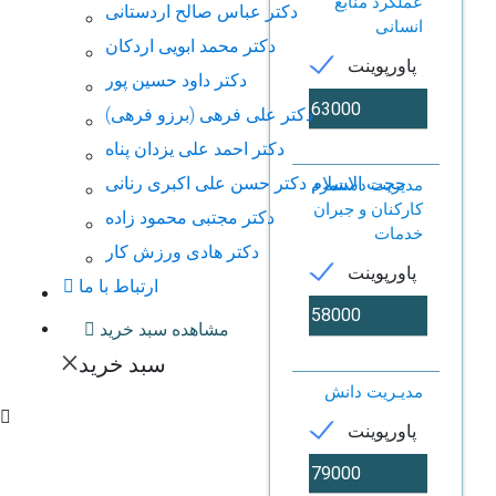
عملکرد منابع
دکتر عباس صالح اردستانی
انسانی
دکتر محمد ابویی اردکان
پاورپوینت
دکتر داود حسین پور
دکتر علی فرهی (برزو فرهی)
دکتر احمد علی یزدان پناه
حجت الاسلام دكتر حسن علی اکبری رنانی
مدیریت دستمزد
کارکنان و جبران
دکتر مجتبی محمود زاده
خدمات
دکتر هادی ورزش کار
پاورپوینت
ارتباط با ما
مشاهده سبد خرید
×
سبد خرید
مدیـریت دانش
پاورپوینت