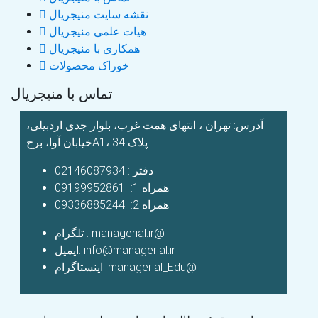
نقشه سایت منیجریال
هیات علمی منیجریال
همکاری با منیجریال
خوراک محصولات
تماس با منیجریال
آدرس: تهران ، انتهای همت غرب، بلوار جدی اردبیلی،
خیابان آوا، برجA1، پلاک 34
دفتر : 02146087934
همراه 1: 09199952861
همراه 2: 09336885244
تلگرام : managerial.ir@
ایمیل: info@managerial.ir
اینستاگرام: managerial_Edu@