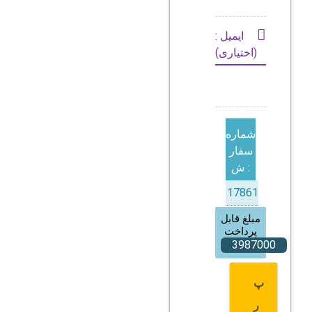
ایمیل :
(اختیاری)
شماره
سفار
ش :
مبلغ قابل
پرداخت
پ
ر